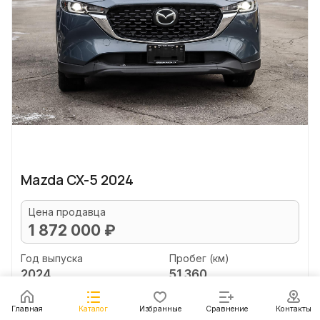
Mazda CX-5 2024
Цена продавца
1 872 000 ₽
Год выпуска
Пробег (км)
2024
51 360
Объем двигателя (л)
Главная
Каталог
Избранные
Сравнение
Контакты
2.5