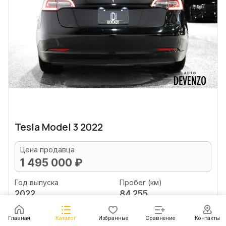
Tesla Model 3 2022
Цена продавца
1 495 000 ₽
Год выпуска
Пробег (км)
2022
84 255
Объем двигателя (л)
Главная
Каталог
Избранные
Сравнение
Контакты
2.0