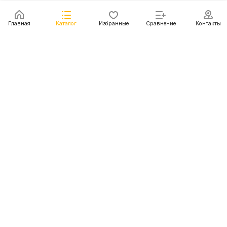
Главная
Каталог
Избранные
Сравнение
Контакты
Каталог
Акции
Блог
Контакты
+7 (499) 112-31-81
г. Москва, Шмитовский пр-д, д. 1
© 2011 - 2026 Покупка и доставка авто из США, Китая,
Южной Кореи, Японии и европейских стран
Конфиденциальность