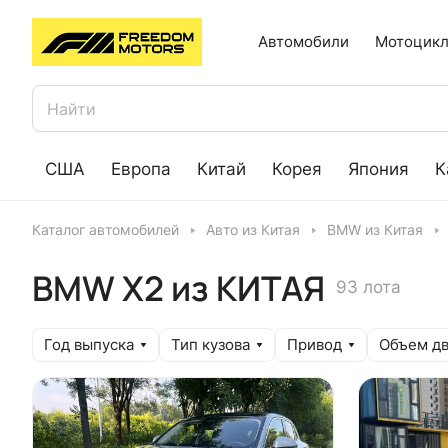
Автомобили
Мотоцикл
США
Европа
Китай
Корея
Япония
К
Каталог автомобилей
Авто из Китая
BMW из Китая
BMW X2 из КИТАЯ
93 лота
Год выпуска
Тип кузова
Привод
Объем дв