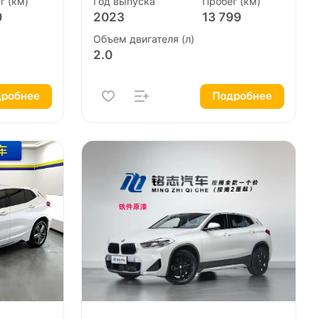
г (км)
Год выпуска
Пробег (км)
0
2023
13 799
Объем двигателя (л)
2.0
робнее
Подробнее