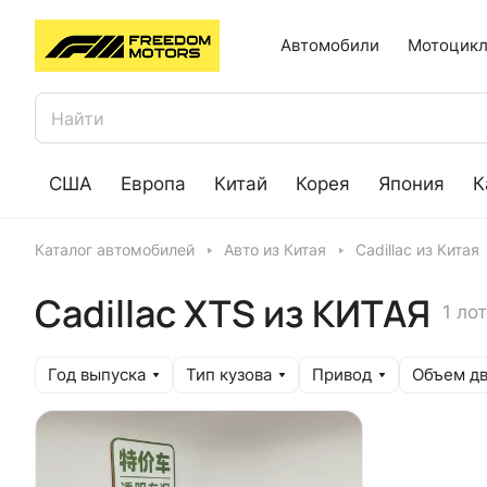
Автомобили
Мотоцикл
США
Европа
Китай
Корея
Япония
К
Каталог автомобилей
Авто из Китая
Cadillac из Китая
Cadillac XTS из КИТАЯ
1 лот
Год выпуска
Тип кузова
Привод
Объем дв