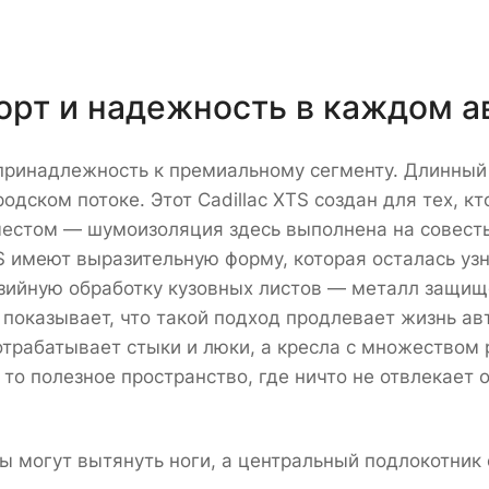
форт и надежность в каждом а
т принадлежность к премиальному сегменту. Длинны
родском потоке. Этот Cadillac XTS создан для тех, к
естом — шумоизоляция здесь выполнена на совесть
S имеют выразительную форму, которая осталась узн
зийную обработку кузовных листов — металл защищё
показывает, что такой подход продлевает жизнь авт
 отрабатывает стыки и люки, а кресла с множеством
 то полезное пространство, где ничто не отвлекает
ы могут вытянуть ноги, а центральный подлокотник