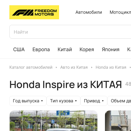
Автомобили
Мотоцикл
США
Европа
Китай
Корея
Япония
К
Каталог автомобилей
Авто из Китая
Honda из Китая
Honda Inspire из КИТАЯ
48
Год выпуска
Тип кузова
Привод
Объем дв