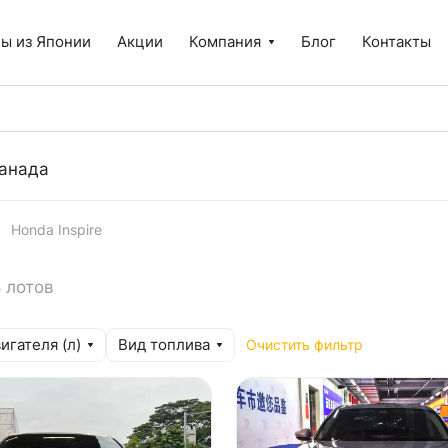
ы из Японии
Акции
Компания
Блог
Контакты
анада
Honda Inspire
 лотов
игателя (л)
Вид топлива
Очистить фильтр