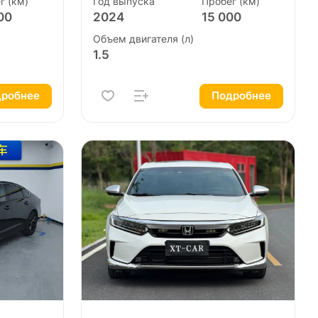
г (км)
Год выпуска
Пробег (км)
00
2024
15 000
Объем двигателя (л)
1.5
робнее
Подробнее