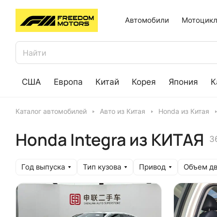
Автомобили
Мотоцикл
США
Европа
Китай
Корея
Япония
К
Каталог автомобилей
Авто из Китая
Honda из Китая
Honda Integra из КИТАЯ
3
Год выпуска
Тип кузова
Привод
Объем дв