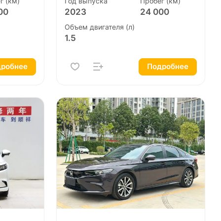
г (км)
Год выпуска
Пробег (км)
00
2023
24 000
Объем двигателя (л)
1.5
робнее
Подробнее