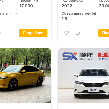
ка
Пробег (км)
Год выпуска
Пробе
17 000
2022
33 0
гателя (л)
Объем двигателя (л)
1.5
Подробнее
Под