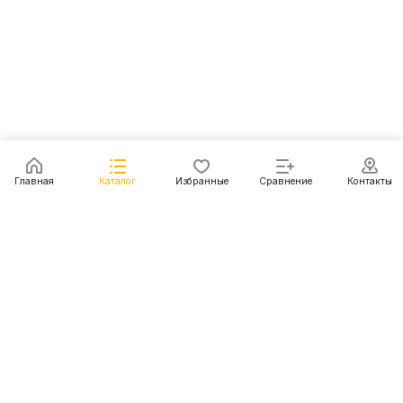
Главная
Каталог
Избранные
Сравнение
Контакты
Каталог
Акции
Блог
Контакты
+7 (499) 112-31-81
г. Москва, Шмитовский пр-д, д. 1