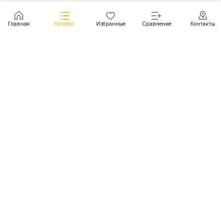
Главная
Каталог
Избранные
Сравнение
Контакты
Каталог
Акции
Блог
Контакты
+7 (499) 112-31-81
г. Москва, Шмитовский пр-д, д. 1
© 2011 - 2026 Покупка и доставка авто из США, Китая,
Южной Кореи, Японии и европейских стран
Конфиденциальность