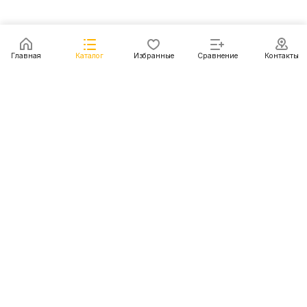
Главная
Каталог
Избранные
Сравнение
Контакты
Каталог
Акции
Блог
Контакты
+7 (499) 112-31-81
г. Москва, Шмитовский пр-д, д. 1
© 2011 - 2026 Покупка и доставка авто из США, Китая,
Южной Кореи, Японии и европейских стран
Конфиденциальность