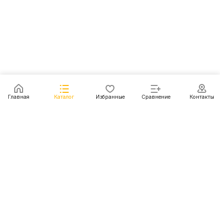
Главная
Каталог
Избранные
Сравнение
Контакты
Каталог
Акции
Блог
Контакты
+7 (499) 112-31-81
г. Москва, Шмитовский пр-д, д. 1