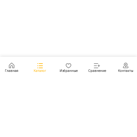
Главная
Каталог
Избранные
Сравнение
Контакты
Каталог
Акции
Блог
Контакты
+7 (499) 112-31-81
г. Москва, Шмитовский пр-д, д. 1