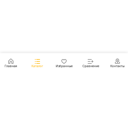
Главная
Каталог
Избранные
Сравнение
Контакты
Каталог
Акции
Блог
Контакты
+7 (499) 112-31-81
г. Москва, Шмитовский пр-д, д. 1