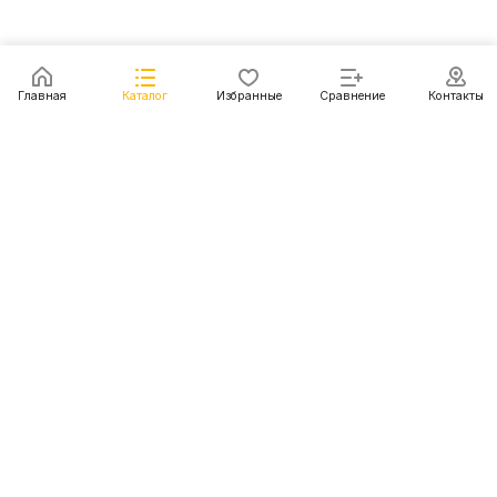
Главная
Каталог
Избранные
Сравнение
Контакты
Каталог
Акции
Блог
Контакты
+7 (499) 112-31-81
г. Москва, Шмитовский пр-д, д. 1
© 2011 - 2026 Покупка и доставка авто из США, Китая,
Южной Кореи, Японии и европейских стран
Конфиденциальность