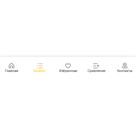
Главная
Каталог
Избранные
Сравнение
Контакты
Каталог
Акции
Блог
Контакты
+7 (499) 112-31-81
г. Москва, Шмитовский пр-д, д. 1