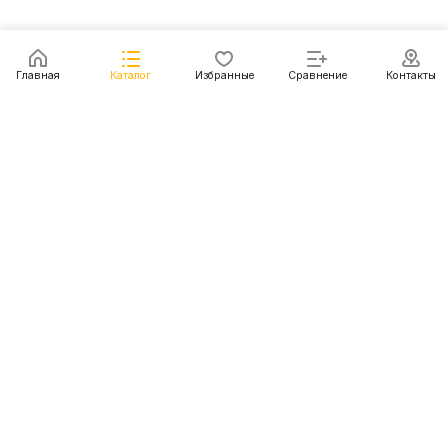
Главная
Каталог
Избранные
Сравнение
Контакты
Каталог
Акции
Блог
Контакты
+7 (499) 112-31-81
г. Москва, Шмитовский пр-д, д. 1
© 2011 - 2026 Покупка и доставка авто из США, Китая,
Южной Кореи, Японии и европейских стран
Конфиденциальность