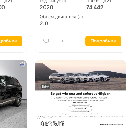
г (км)
Год выпуска
Пробег (км)
00
2020
74 442
Объем двигателя (л)
2.0
робнее
Подробнее