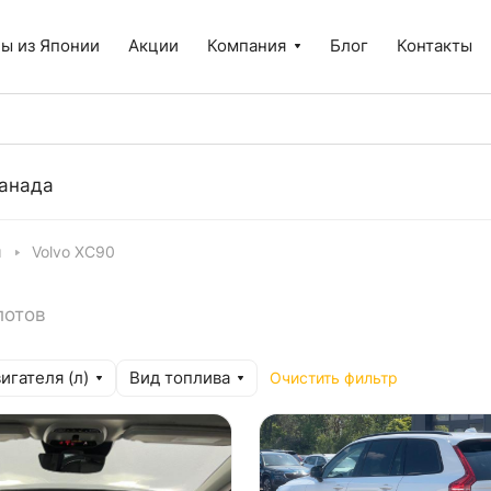
ы из Японии
Акции
Компания
Блог
Контакты
анада
ы
Volvo XC90
лотов
игателя (л)
Вид топлива
Очистить фильтр