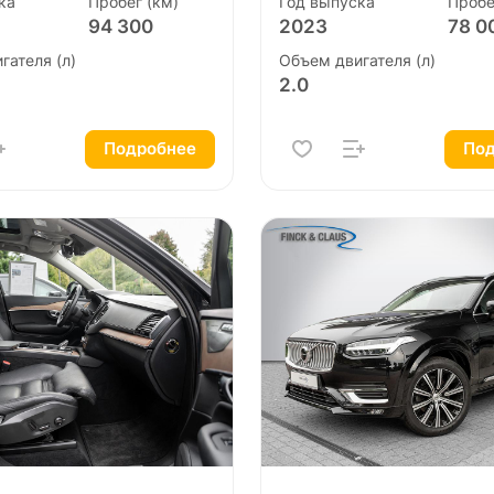
ка
Пробег (км)
Год выпуска
Пробе
94 300
2023
78 0
гателя (л)
Объем двигателя (л)
2.0
Подробнее
Под