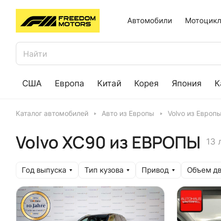
Автомобили
Мотоцикл
США
Европа
Китай
Корея
Япония
К
Каталог автомобилей
Авто из Европы
Volvo из Европ
Volvo XC90 из ЕВРОПЫ
13 
Год выпуска
Тип кузова
Привод
Объем дв