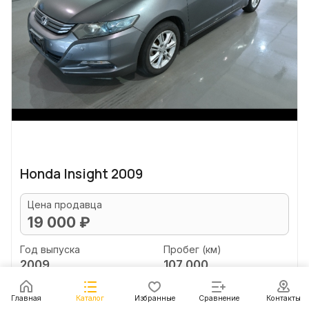
Honda Insight 2009
Цена продавца
19 000 ₽
Год выпуска
Пробег (км)
2009
107 000
Объем двигателя (л)
Главная
Каталог
Избранные
Сравнение
Контакты
1.3