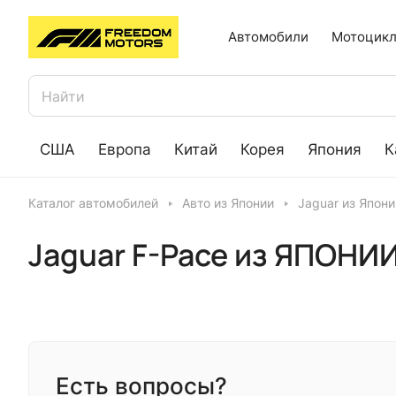
Автомобили
Мотоцикл
США
Европа
Китай
Корея
Япония
К
Каталог автомобилей
Авто из Японии
Jaguar из Япони
Jaguar F-Pace из ЯПОНИ
Есть вопросы?