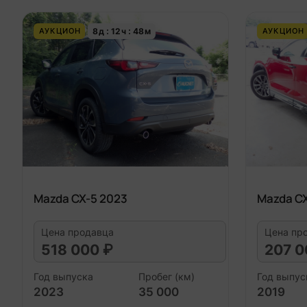
8
д
12
ч
48
м
АУКЦИОН
АУКЦИОН
Mazda CX-5 2023
Mazda CX
Цена продавца
Цена пр
518 000 ₽
207 0
Год выпуска
Пробег (км)
Год выпус
2023
35 000
2019