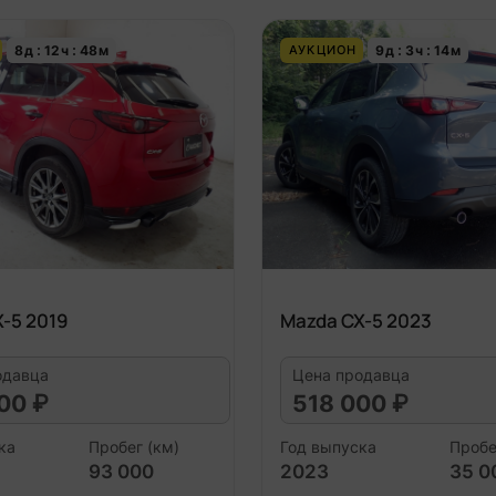
8
д
12
ч
48
м
9
д
3
ч
14
м
АУКЦИОН
-5 2019
Mazda CX-5 2023
одавца
Цена продавца
00 ₽
518 000 ₽
ка
Пробег (км)
Год выпуска
Пробе
93 000
2023
35 0