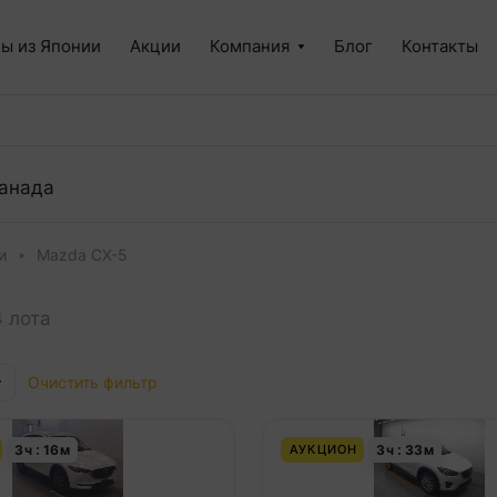
ы из Японии
Акции
Компания
Блог
Контакты
анада
и
Mazda CX-5
 лота
Очистить фильтр
3
ч
16
м
3
ч
33
м
АУКЦИОН