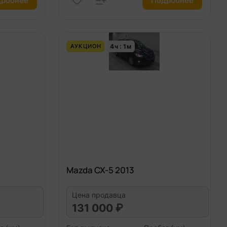
робнее
Подробнее
4
ч
1
м
АУКЦИОН
Mazda CX-5 2013
Цена продавца
131 000 ₽