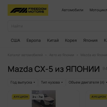
Автомобили
Мотоцикл
США
Европа
Китай
Корея
Япония
К
Каталог автомобилей
Авто из Японии
Mazda из Япони
Mazda CX-5 из ЯПОНИИ
94
Год выпуска
Тип кузова
Объем двигателя (л)
3
ч
7
м
АУКЦИОН
АУКЦИОН