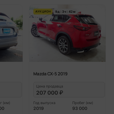
9
д
3
ч
42
м
АУКЦИОН
Mazda CX-5 2019
Цена продавца
207 000 ₽
г (км)
Год выпуска
Пробег (км)
00
2019
93 000