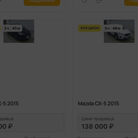
Подробнее
Под
3
ч
45
м
3
ч
46
м
АУКЦИОН
-5 2015
Mazda CX-5 2015
одавца
Цена продавца
00 ₽
138 000 ₽