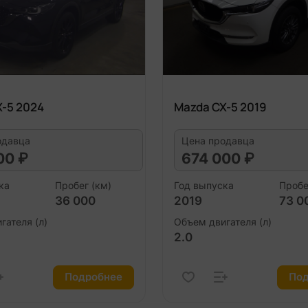
X-5 2024
Mazda CX-5 2019
одавца
Цена продавца
00 ₽
674 000 ₽
ка
Пробег (км)
Год выпуска
Пробе
36 000
2019
73 0
гателя (л)
Объем двигателя (л)
2.0
Подробнее
Под