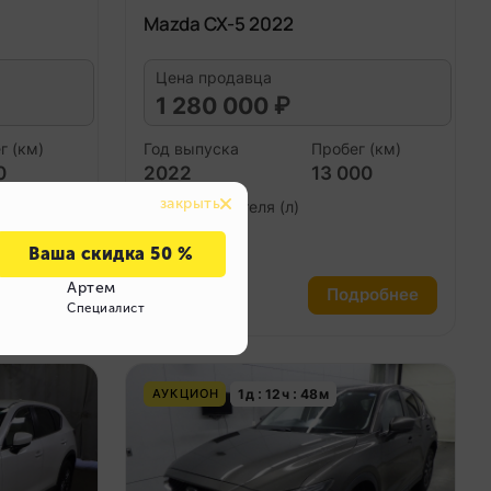
Mazda CX-5 2022
Цена продавца
1 280 000 ₽
г (км)
Год выпуска
Пробег (км)
0
2022
13 000
Объем двигателя (л)
2.2
робнее
Подробнее
1
д
12
ч
48
м
АУКЦИОН