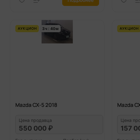
Подробнее
3
ч
40
м
АУКЦИОН
АУКЦИОН
Mazda CX-5 2018
Mazda CX
Цена продавца
Цена пр
550 000 ₽
157 0