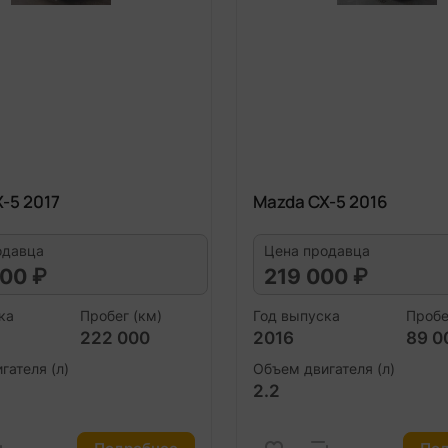
-5 2017
Mazda CX-5 2016
одавца
Цена продавца
00 ₽
219 000 ₽
ка
Пробег (км)
Год выпуска
Пробе
222 000
2016
89 0
гателя (л)
Объем двигателя (л)
2.2