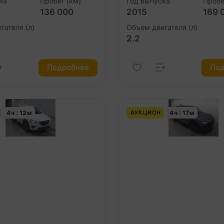
ка
Пробег (км)
Год выпуска
Пробе
136 000
2015
169 
гателя (л)
Объем двигателя (л)
2.2
Подробнее
Под
4
ч
12
м
4
ч
17
м
АУКЦИОН