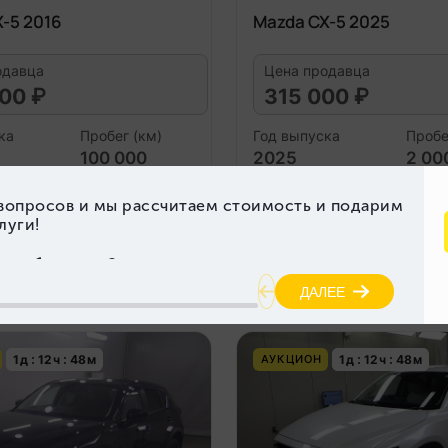
-5 2016
Mazda CX-5 2025
одавца
Цена продавца
00 ₽
315 000 ₽
ка
Пробег (км)
Год выпуска
Пробе
100 000
2025
2 00
гателя (л)
Объем двигателя (л)
2.0
Подробнее
Под
1
д
12
ч
48
м
1
д
12
ч
48
м
АУКЦИОН