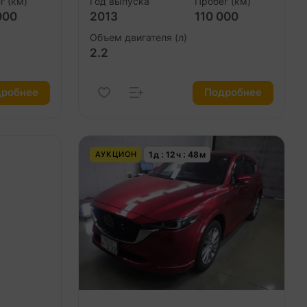
г (км)
Год выпуска
Пробег (км)
000
2013
110 000
Объем двигателя (л)
2.2
робнее
Подробнее
1
д
12
ч
48
м
АУКЦИОН