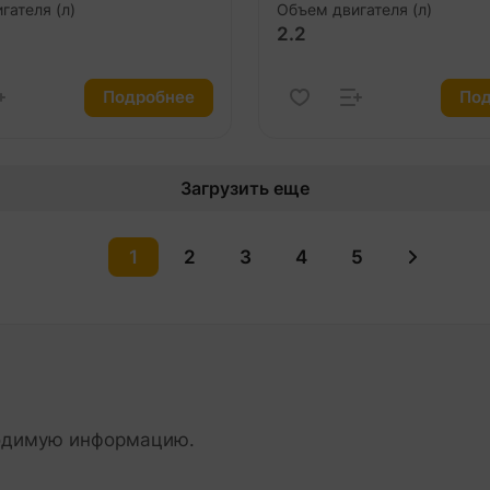
гателя (л)
Объем двигателя (л)
2.2
Подробнее
Под
Загрузить еще
1
2
3
4
5
ходимую информацию.