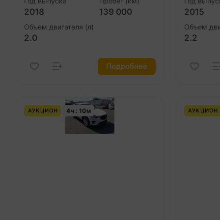
Год выпуска
Пробег (км)
Год выпус
2018
139 000
2015
Объем двигателя (л)
Объем дви
2.0
2.2
Подробнее
4
ч
10
м
АУКЦИОН
АУКЦИОН