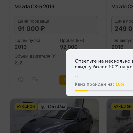
Mazda CX-5 2013
Mazda CX
Цена продавца
Цена пр
91 000 ₽
249 0
Год выпуска
Пробег (км)
Год выпус
2013
92 000
2016
Объем двигателя (л)
Объем дви
2.2
2.2
Подробнее
1
д
12
ч
48
м
АУКЦИОН
АУКЦИОН