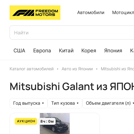
Автомобили
Мотоцикл
США
Европа
Китай
Корея
Япония
К
Каталог автомобилей
Авто из Японии
Mitsubishi из Яп
Mitsubishi Galant из ЯП
Год выпуска
Тип кузова
Объем двигателя (л)
8
ч
0
м
АУКЦИОН