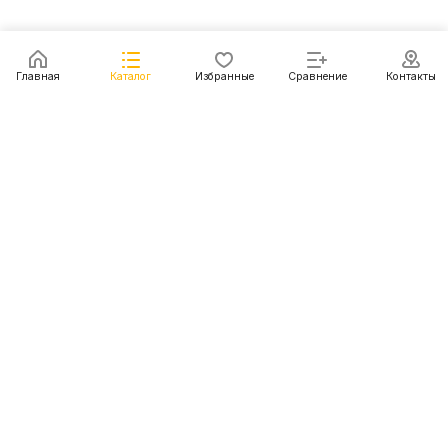
Главная
Каталог
Избранные
Сравнение
Контакты
Каталог
Акции
Блог
Контакты
+7 (499) 112-31-81
г. Москва, Шмитовский пр-д, д. 1
© 2011 - 2026 Покупка и доставка авто из США, Китая,
Южной Кореи, Японии и европейских стран
Конфиденциальность