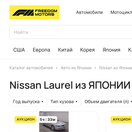
Автомобили
Мотоцикл
США
Европа
Китай
Корея
Япония
К
Каталог автомобилей
Авто из Японии
Nissan из Япони
Nissan Laurel из ЯПОНИИ
Год выпуска
Тип кузова
Объем двигателя (л)
5
ч
33
м
АУКЦИОН
АУКЦИОН