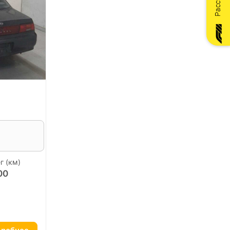
г (км)
00