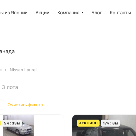
ы из Японии
Акции
Компания
Блог
Контакты
анада
и
Nissan Laurel
3 лота
Очистить фильтр
5
ч
33
м
17
ч
8
м
АУКЦИОН