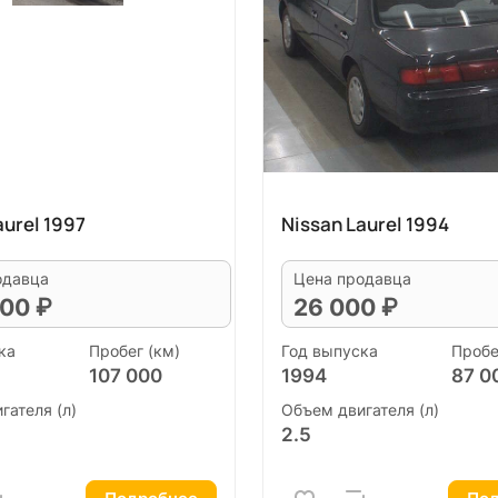
aurel 1997
Nissan Laurel 1994
одавца
Цена продавца
00 ₽
26 000 ₽
ка
Пробег (км)
Год выпуска
Пробе
107 000
1994
87 0
гателя (л)
Объем двигателя (л)
2.5