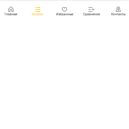
Главная
Каталог
Избранные
Сравнение
Контакты
Каталог
Акции
Блог
Контакты
+7 (499) 112-31-81
г. Москва, Шмитовский пр-д, д. 1
© 2011 - 2026 Покупка и доставка авто из США, Китая,
Южной Кореи, Японии и европейских стран
Конфиденциальность