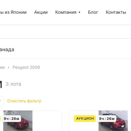
ы из Японии
Акции
Компания
Блог
Контакты
анада
нии
Peugeot 2008
И
3 лота
Очистить фильтр
9
ч
26
м
9
ч
26
м
АУКЦИОН