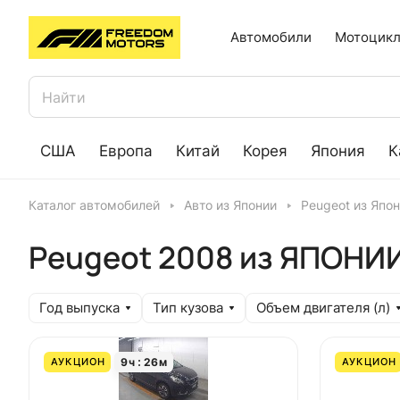
Автомобили
Мотоцикл
США
Европа
Китай
Корея
Япония
К
Каталог автомобилей
Авто из Японии
Peugeot из Япо
Peugeot 2008 из ЯПОНИ
Год выпуска
Тип кузова
Объем двигателя (л)
9
ч
26
м
АУКЦИОН
АУКЦИОН