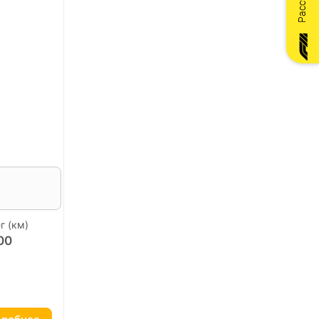
г (км)
00