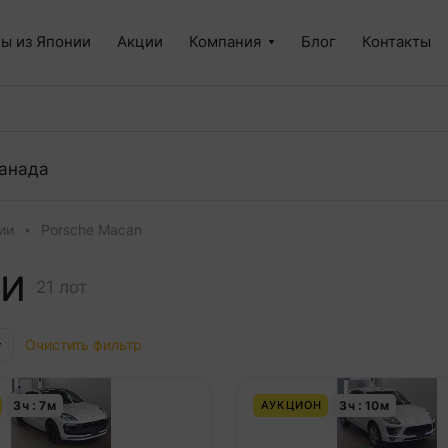
ы из Японии
Акции
Компания
Блог
Контакты
анада
ии
Porsche Macan
ИИ
21 лот
Очистить фильтр
3
ч
7
м
3
ч
10
м
АУКЦИОН