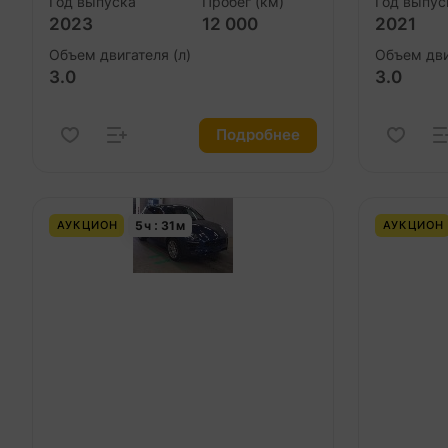
Год выпуска
Пробег (км)
Год выпус
2023
12 000
2021
Объем двигателя (л)
Объем дви
3.0
3.0
Подробнее
5
ч
31
м
АУКЦИОН
АУКЦИОН