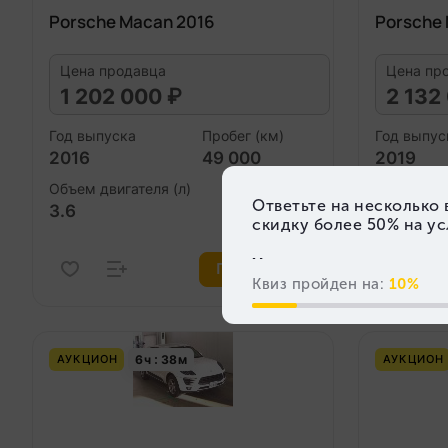
Porsche Macan 2016
Porsche
Цена продавца
Цена пр
1 202 000 ₽
2 132
Год выпуска
Пробег (км)
Год выпус
2016
49 000
2019
Объем двигателя (л)
Объем дви
3.6
2.0
Подробнее
6
ч
38
м
АУКЦИОН
АУКЦИОН