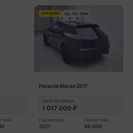
2
д
2
ч
20
м
АУКЦИОН
Porsche Macan 2017
Цена продавца
1 017 000 ₽
г (км)
Год выпуска
Пробег (км)
00
2017
66 000