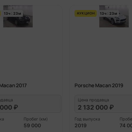
13
ч
23
м
13
ч
23
м
АУКЦИОН
Macan 2017
Porsche Macan 2019
одавца
Цена продавца
 000 ₽
2 132 000 ₽
ка
Пробег (км)
Год выпуска
Пробе
59 000
2019
74 0