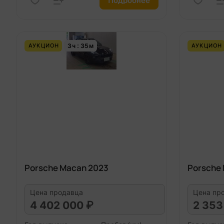
Подробнее
3
ч
35
м
АУКЦИОН
АУКЦИОН
Porsche Macan 2023
Porsche
Цена продавца
Цена пр
4 402 000 ₽
2 353