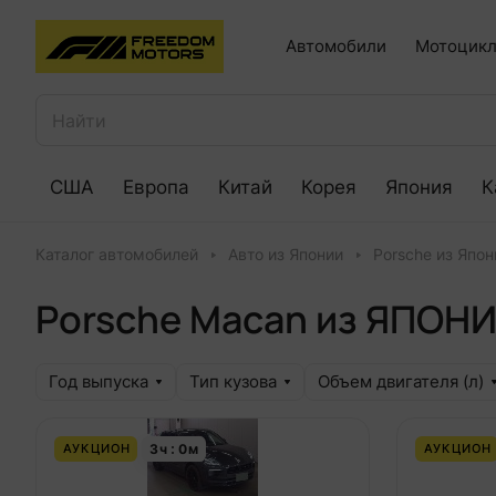
Автомобили
Мотоцикл
США
Европа
Китай
Корея
Япония
К
Каталог автомобилей
Авто из Японии
Porsche из Япон
Porsche Macan из ЯПОН
Год выпуска
Тип кузова
Объем двигателя (л)
3
ч
0
м
АУКЦИОН
АУКЦИОН