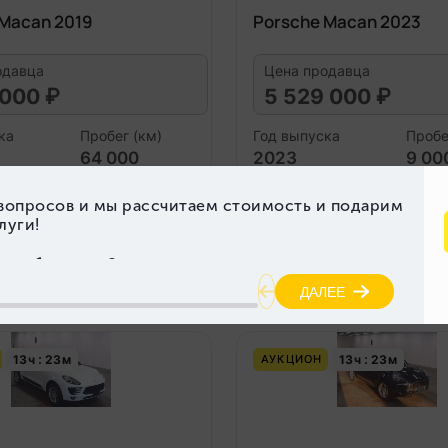
 Macan 2019
Porsche Macan 2023
одавца
Цена продавца
 000 ₽
5 529 000 ₽
ка
Пробег (км)
Год выпуска
Пробе
64 000
2023
9 00
гателя (л)
Объем двигателя (л)
3.0
Подробнее
Под
13
ч
23
м
13
ч
23
м
АУКЦИОН