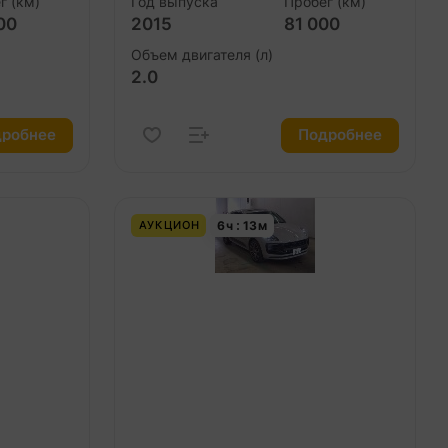
г (км)
Год выпуска
Пробег (км)
00
2015
81 000
Объем двигателя (л)
2.0
робнее
Подробнее
6
ч
13
м
АУКЦИОН