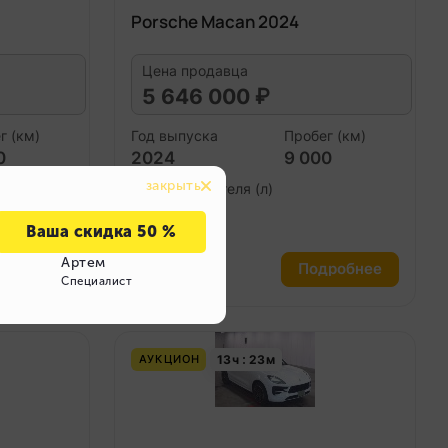
Porsche Macan 2024
Цена продавца
5 646 000 ₽
г (км)
Год выпуска
Пробег (км)
0
2024
9 000
Объем двигателя (л)
2.9
робнее
Подробнее
13
ч
23
м
АУКЦИОН