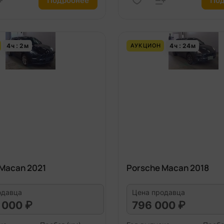
Подробнее
Под
4
ч
2
м
4
ч
24
м
АУКЦИОН
 Macan 2021
Porsche Macan 2018
одавца
Цена продавца
 000 ₽
796 000 ₽