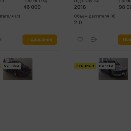
ка
Пробег (км)
Год выпуска
Пробе
46 000
2018
98 0
гателя (л)
Объем двигателя (л)
2.0
Подробнее
Под
5
ч
35
м
6
ч
11
м
АУКЦИОН