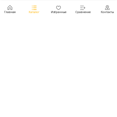
Главная
Каталог
Избранные
Сравнение
Контакты
Каталог
Акции
Блог
Контакты
+7 (499) 112-31-81
г. Москва, Шмитовский пр-д, д. 1
© 2011 - 2026 Покупка и доставка авто из США, Китая,
Южной Кореи, Японии и европейских стран
Конфиденциальность