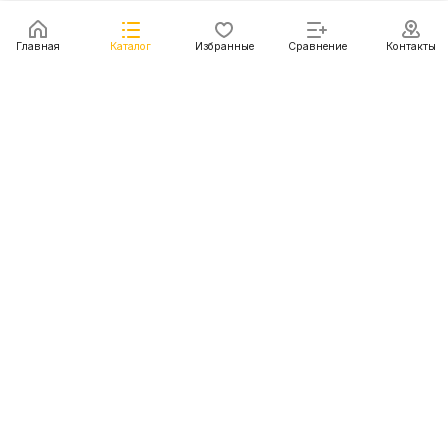
Главная
Каталог
Избранные
Сравнение
Контакты
Каталог
Акции
Блог
Контакты
+7 (499) 112-31-81
г. Москва, Шмитовский пр-д, д. 1
© 2011 - 2026 Покупка и доставка авто из США, Китая,
Южной Кореи, Японии и европейских стран
Конфиденциальность