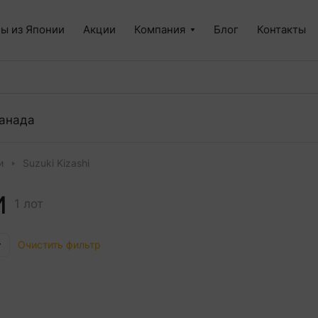
ы из Японии
Акции
Компания
Блог
Контакты
анада
и
Suzuki Kizashi
И
1 лот
Очистить фильтр