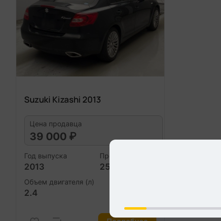
Suzuki Kizashi 2013
Цена продавца
39 000 ₽
Год выпуска
Пробег (км)
2013
255 000
Объем двигателя (л)
2.4