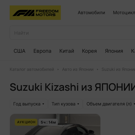
Автомобили
Мотоцикл
США
Европа
Китай
Корея
Япония
К
Каталог автомобилей
Авто из Японии
Suzuki из Япони
Suzuki Kizashi из ЯПОНИ
Год выпуска
Тип кузова
Объем двигателя (л)
5
ч
13
м
АУКЦИОН