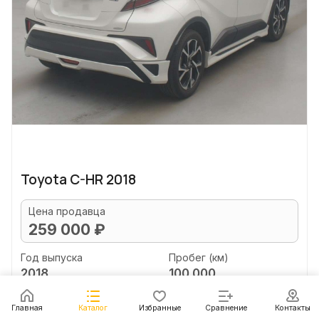
Toyota C-HR 2018
Цена продавца
259 000 ₽
Год выпуска
Пробег (км)
2018
100 000
Объем двигателя (л)
Главная
Каталог
Избранные
Сравнение
Контакты
1.8