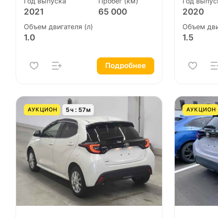
Год выпуска
Пробег (км)
Год выпус
2021
65 000
2020
Объем двигателя (л)
Объем дви
1.0
1.5
Подробнее
5
ч
57
м
АУКЦИОН
АУКЦИОН