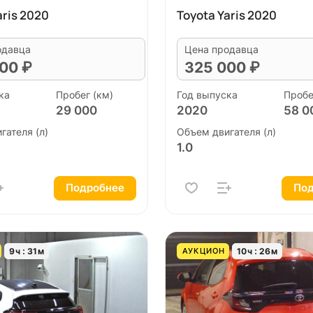
aris 2020
Toyota Yaris 2020
одавца
Цена продавца
00 ₽
325 000 ₽
ка
Пробег (км)
Год выпуска
Пробе
29 000
2020
58 0
гателя (л)
Объем двигателя (л)
1.0
Подробнее
Под
9
ч
31
м
10
ч
26
м
АУКЦИОН