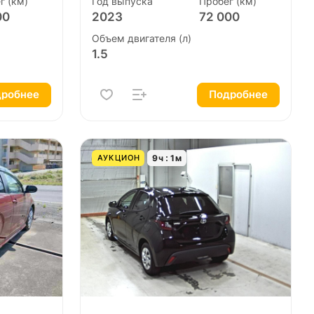
г (км)
Год выпуска
Пробег (км)
00
2023
72 000
Объем двигателя (л)
1.5
робнее
Подробнее
9
ч
1
м
АУКЦИОН