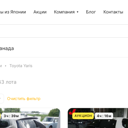
ы из Японии
Акции
Компания
Блог
Контакты
анада
и
Toyota Yaris
43 лота
Очистить фильтр
3
ч
39
м
4
ч
16
м
АУКЦИОН