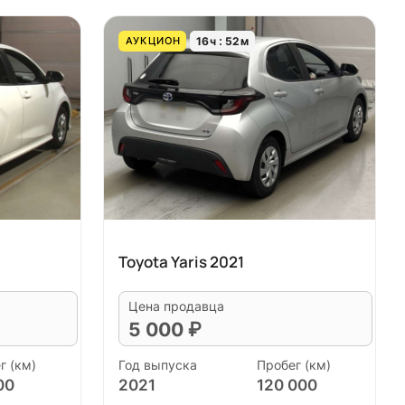
16
ч
52
м
АУКЦИОН
Toyota Yaris 2021
Цена продавца
5 000 ₽
г (км)
Год выпуска
Пробег (км)
00
2021
120 000