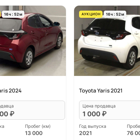
16
ч
52
м
16
ч
52
м
АУКЦИОН
aris 2024
Toyota Yaris 2021
одавца
Цена продавца
00 ₽
1 000 ₽
ка
Пробег (км)
Год выпуска
Пробе
13 000
2021
76 0