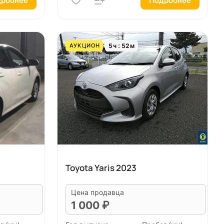
робнее
Подробнее
5
ч
52
м
АУКЦИОН
Toyota Yaris 2023
Цена продавца
1 000 ₽