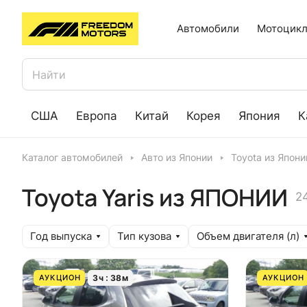
Автомобили
Мотоцикл
США
Европа
Китай
Корея
Япония
К
Каталог автомобилей
Авто из Японии
Toyota из Япони
Toyota Yaris из ЯПОНИИ
2
Год выпуска
Тип кузова
Объем двигателя (л)
3
ч
38
м
АУКЦИОН
АУКЦИОН