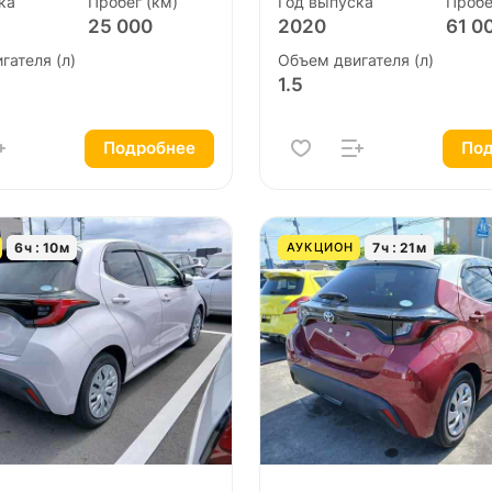
ка
Пробег (км)
Год выпуска
Пробе
25 000
2020
61 0
гателя (л)
Объем двигателя (л)
1.5
Подробнее
Под
6
ч
10
м
7
ч
21
м
АУКЦИОН