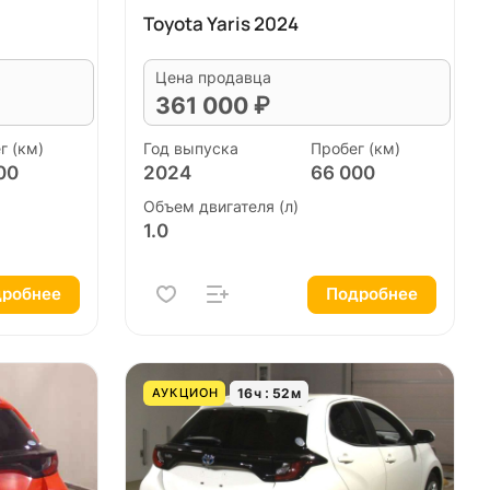
Toyota Yaris 2024
Цена продавца
361 000 ₽
г (км)
Год выпуска
Пробег (км)
00
2024
66 000
Объем двигателя (л)
1.0
робнее
Подробнее
16
ч
52
м
АУКЦИОН