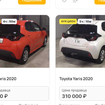
Подробнее
Под
4
ч
50
м
5
ч
10
м
АУКЦИОН
aris 2020
Toyota Yaris 2020
одавца
Цена продавца
0 ₽
310 000 ₽