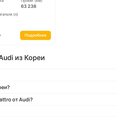
ка
Пробег (км)
63 238
гателя (л)
Подробнее
udi из Кореи
реи?
ttro от Audi?