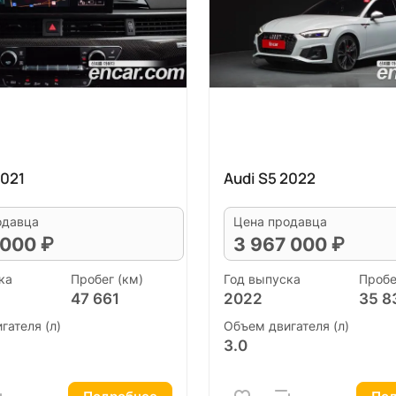
2021
Audi S5 2022
одавца
Цена продавца
 000 ₽
3 967 000 ₽
ка
Пробег (км)
Год выпуска
Пробе
47 661
2022
35 8
гателя (л)
Объем двигателя (л)
3.0