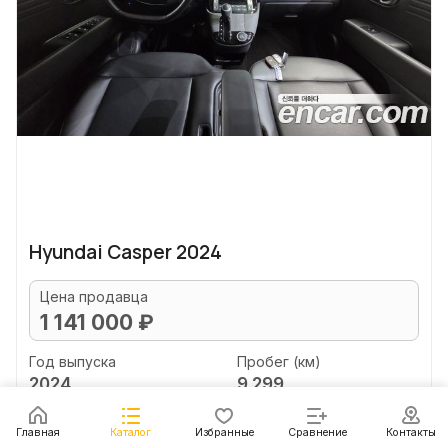
Hyundai Casper 2024
Цена продавца
1 141 000 ₽
Год выпуска
Пробег (км)
2024
9 299
Объем двигателя (л)
Главная
Каталог
Избранные
Сравнение
Контакты
1.0