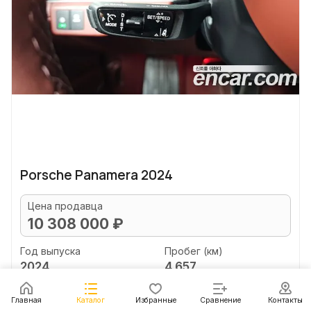
Porsche Panamera 2024
Цена продавца
10 308 000 ₽
Год выпуска
Пробег (км)
2024
4 657
Объем двигателя (л)
Главная
Каталог
Избранные
Сравнение
Контакты
2.9