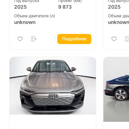
Год выпуска
Пробег (км)
Год выпус
2025
9 873
2025
Объем двигателя (л)
Объем дви
unknown
unknow
Подробнее