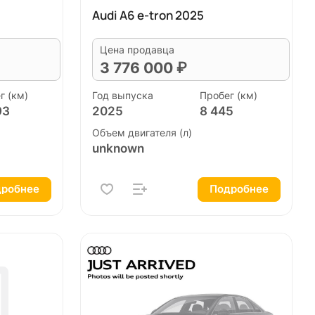
Audi A6 e-tron 2025
Цена продавца
3 776 000 ₽
г (км)
Год выпуска
Пробег (км)
93
2025
8 445
Объем двигателя (л)
unknown
робнее
Подробнее