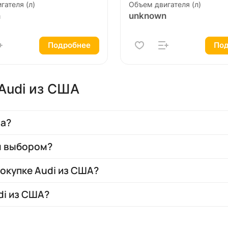
гателя (л)
Объем двигателя (л)
n
unknown
Подробнее
Под
Audi из США
на?
м выбором?
окупке Audi из США?
di из США?