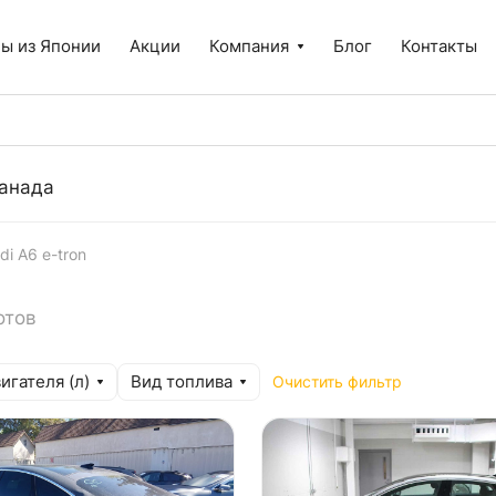
ы из Японии
Акции
Компания
Блог
Контакты
анада
di A6 e-tron
отов
игателя (л)
Вид топлива
Очистить фильтр