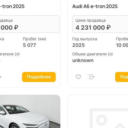
e-tron 2025
Audi A6 e-tron 2025
одавца
Цена продавца
 000 ₽
4 231 000 ₽
ка
Пробег (км)
Год выпуска
Пробе
5 077
2025
10 0
гателя (л)
Объем двигателя (л)
n
unknown
Подробнее
Под