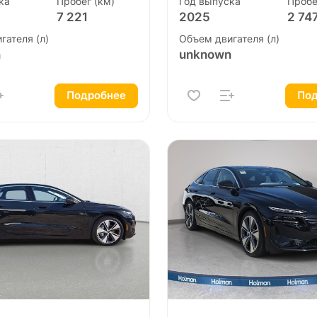
ка
Пробег (км)
Год выпуска
Пробе
7 221
2025
2 74
гателя (л)
Объем двигателя (л)
n
unknown
Подробнее
Под