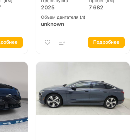
г (км)
Год выпуска
Пробег (км)
7
2025
7 682
Объем двигателя (л)
unknown
робнее
Подробнее