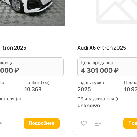
e-tron 2025
Audi A6 e-tron 2025
одавца
Цена продавца
 000 ₽
4 301 000 ₽
ка
Пробег (км)
Год выпуска
Пробе
10 368
2025
10 9
гателя (л)
Объем двигателя (л)
n
unknown
Подробнее
Под