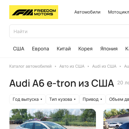
Автомобили
Мотоцикл
США
Европа
Китай
Корея
Япония
К
Каталог автомобилей
Авто из США
Audi из США
Au
Audi A6 e-tron из США
20 л
Год выпуска
Тип кузова
Привод
Объем дв