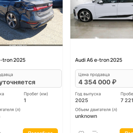
e-tron 2025
Audi A6 e-tron 2025
одавца
Цена продавца
уточняется
4 354 000 ₽
ка
Пробег (км)
Год выпуска
Пробе
1
2025
7 22
гателя (л)
Объем двигателя (л)
n
unknown