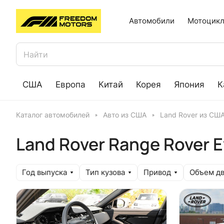
Автомобили
Мотоцикл
США
Европа
Китай
Корея
Япония
К
Каталог автомобилей
Авто из США
Land Rover из СШ
Land Rover Range Rover 
Год выпуска
Тип кузова
Привод
Объем дв