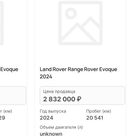
 Evoque
Land Rover Range Rover Evoque
2024
Цена продавца
2 832 000 ₽
г (км)
Год выпуска
Пробег (км)
29
2024
20 541
Объем двигателя (л)
unknown