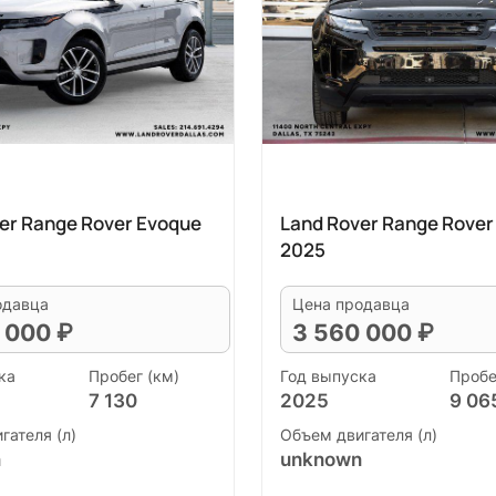
er Range Rover Evoque
Land Rover Range Rover
2025
одавца
Цена продавца
 000 ₽
3 560 000 ₽
ка
Пробег (км)
Год выпуска
Пробе
7 130
2025
9 06
гателя (л)
Объем двигателя (л)
n
unknown