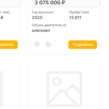
3 075 000 ₽
г (км)
Год выпуска
Пробег (км)
58
2025
13 911
Объем двигателя (л)
unknown
робнее
Подробнее