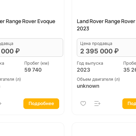
er Range Rover Evoque
Land Rover Range Rover
2023
одавца
Цена продавца
 000 ₽
2 395 000 ₽
ка
Пробег (км)
Год выпуска
Пробе
59 740
2023
35 2
гателя (л)
Объем двигателя (л)
n
unknown
Подробнее
Под