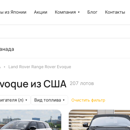
ы из Японии
Акции
Компания
Блог
Контакты
анада
А
Land Rover Range Rover Evoque
Evoque из США
207 лотов
игателя (л)
Вид топлива
Очистить фильтр