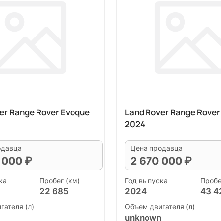
er Range Rover Evoque
Land Rover Range Rover
2024
одавца
Цена продавца
 000 ₽
2 670 000 ₽
ка
Пробег (км)
Год выпуска
Пробе
22 685
2024
43 4
гателя (л)
Объем двигателя (л)
n
unknown