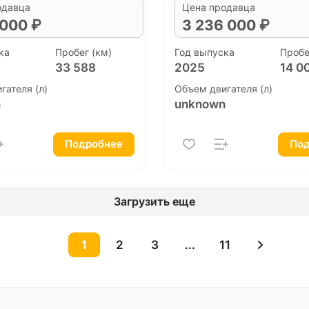
одавца
Цена продавца
 000 ₽
3 236 000 ₽
ка
Пробег (км)
Год выпуска
Пробе
33 588
2025
14 0
гателя (л)
Объем двигателя (л)
n
unknown
Подробнее
Под
Загрузить еще
1
2
3
...
11