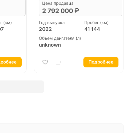
Цена продавца
2 792 000 ₽
г (км)
Год выпуска
Пробег (км)
07
2022
41 144
Объем двигателя (л)
unknown
робнее
Подробнее