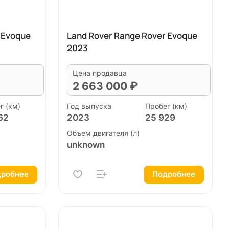
 Evoque
Land Rover Range Rover Evoque
2023
Цена продавца
2 663 000 ₽
г (км)
Год выпуска
Пробег (км)
62
2023
25 929
Объем двигателя (л)
unknown
робнее
Подробнее