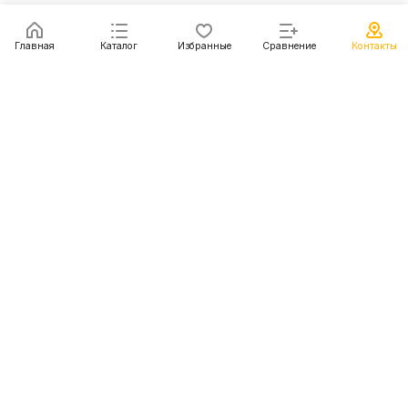
Главная
Каталог
Избранные
Сравнение
Контакты
Каталог
Акции
Блог
Контакты
+7 (499) 112-31-81
г. Москва, Шмитовский пр-д, д. 1
© 2011 - 2026 Покупка и доставка авто из США, Китая,
Южной Кореи, Японии и европейских стран
Конфиденциальность