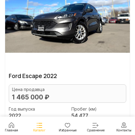
Ford Escape 2022
Цена продавца
1 465 000 ₽
Год выпуска
Пробег (км)
2022
54 477
Объем двигателя (л)
Главная
Каталог
Избранные
Сравнение
Контакты
2.0