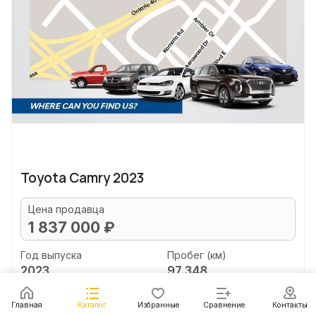
Toyota Camry 2023
Цена продавца
1 837 000 ₽
Год выпуска
Пробег (км)
2023
97 348
Объем двигателя (л)
Главная
Каталог
Избранные
Сравнение
Контакты
2.0