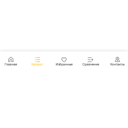
Главная
Каталог
Избранные
Сравнение
Контакты
Каталог
Акции
Блог
Контакты
+7 (499) 112-31-81
г. Москва, Шмитовский пр-д, д. 1