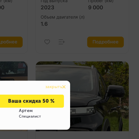
г (км)
Год выпуска
Пробег (км)
00
2023
9 000
Объем двигателя (л)
1.6
робнее
Подробнее