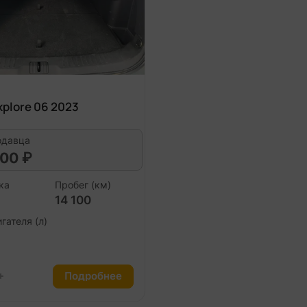
plore 06 2023
одавца
00 ₽
ка
Пробег (км)
14 100
гателя (л)
Подробнее