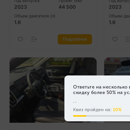
Год выпуска
Пробег (км)
Год выпус
2023
44 500
2023
Объем двигателя (л)
Объем дви
1.6
1.6
Подробнее