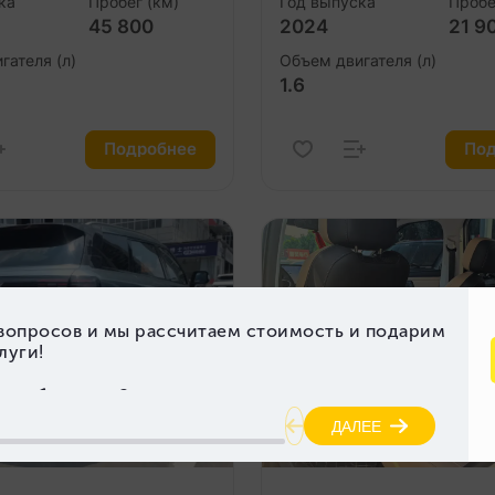
ка
Пробег (км)
Год выпуска
Пробе
45 800
2024
21 9
гателя (л)
Объем двигателя (л)
1.6
Подробнее
Под