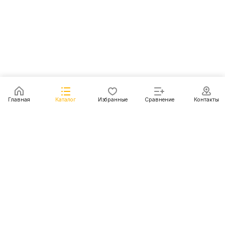
Главная
Каталог
Избранные
Сравнение
Контакты
Каталог
Акции
Блог
Контакты
+7 (499) 112-31-81
г. Москва, Шмитовский пр-д, д. 1