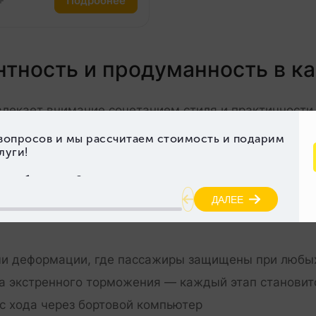
Подробнее
егантность и продуманность в 
ивлекает внимание сочетанием стиля и практичности.
ятся основой долговечности. Конструкция Infiniti 
елают управление безопасным на каждом этапе дви
м экраном и комплекс активных систем — всё это я
манной эргономике и шумоизоляции. Стоимость этого
таль: трансмиссия с выбором режимов — от эконом
ми деформации, где пассажиры защищены при любы
ма экстренного торможения — каждый этап станови
с хода через бортовой компьютер