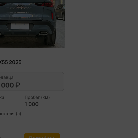
QX55 2025
одавца
 000 ₽
ка
Пробег (км)
1 000
гателя (л)