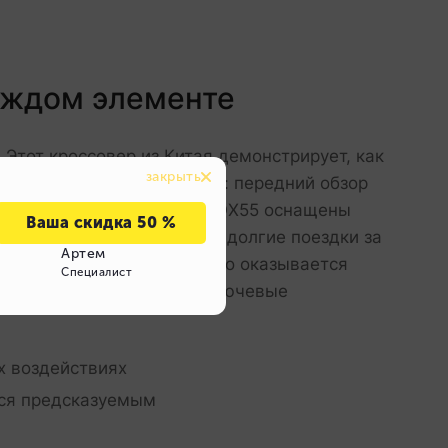
каждом элементе
 Этот кроссовер из Китая демонстрирует, как
QX55 продумана до мелочей: передний обзор
жения. Китайские версии QX55 оснащены
вляется стандартом. Даже долгие поездки за
 кроссовера из Китая часто оказывается
ичного до спортивного. Ключевые
х воздействиях
тся предсказуемым