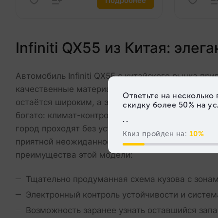
Подробнее
Infiniti QX55 из Китая: эл
Автомобиль Infiniti QX55 с китайского рынка пр
качественные материалы и точная сборка станов
остаётся широким, а электронные помощники д
богато: климат-контроль, мультимедиа с больши
город проходят без усталости благодаря проду
приятной неожиданностью. Ещё одна важная де
преимущества этой модели:
Тщательно продуманная схема кузова с зона
Электронный контроль устойчивости и систе
Возможность заранее узнать оставшийся запа