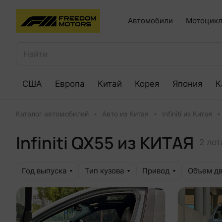
Автомобили
Мотоцикл
США
Европа
Китай
Корея
Япония
К
Каталог автомобилей
Авто из Китая
Infiniti из Китая
Infiniti QX55 из КИТАЯ
2 лот
Год выпуска
Тип кузова
Привод
Объем дв