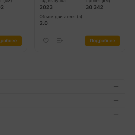
г (км)
Год выпуска
Пробег (км)
02
2023
30 342
Объем двигателя (л)
2.0
робнее
Подробнее