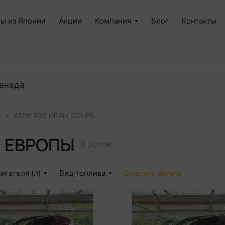
ы из Японии
Акции
Компания
Блог
Контакты
анада
ы
BMW 430 GRAN COUPÉ
з ЕВРОПЫ
8 лотов
игателя (л)
Вид топлива
Очистить фильтр