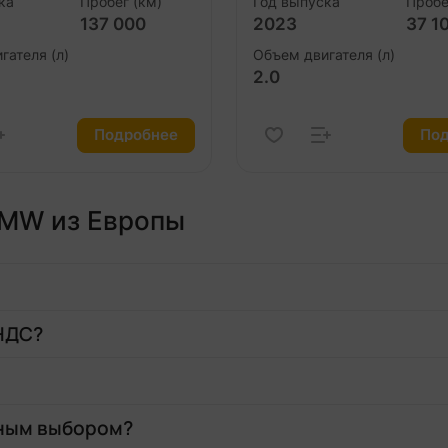
ка
Пробег (км)
Год выпуска
Пробе
137 000
2023
37 1
гателя (л)
Объем двигателя (л)
2.0
Подробнее
Под
BMW из Европы
 НДС?
дным выбором?