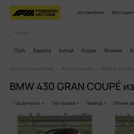
Автомобили
Мотоцикл
США
Европа
Китай
Корея
Япония
К
Каталог автомобилей
Авто из Европы
BMW из Европ
BMW 430 GRAN COUPÉ и
Год выпуска
Тип кузова
Привод
Объем дв