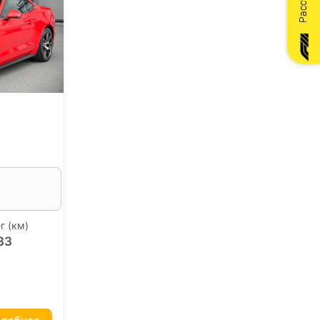
г (км)
33