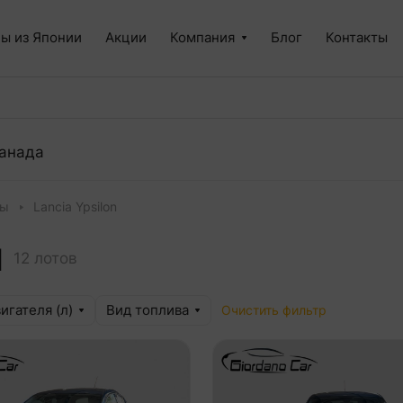
ы из Японии
Акции
Компания
Блог
Контакты
анада
пы
Lancia Ypsilon
Ы
12 лотов
игателя (л)
Вид топлива
Очистить фильтр