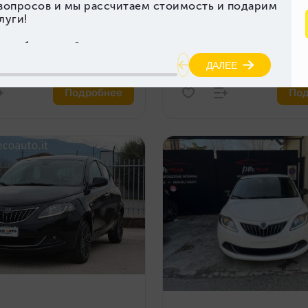
ка
Пробег (км)
Год выпуска
Пробе
67 268
2022
67 0
гателя (л)
Объем двигателя (л)
1.0
Подробнее
Под