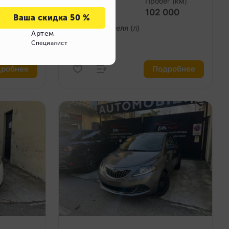
г (км)
Год выпуска
Пробег (км)
00
2022
102 000
Объем двигателя (л)
1.0
робнее
Подробнее