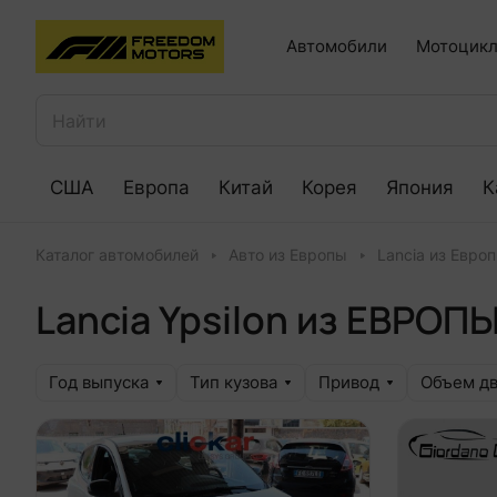
Автомобили
Мотоцикл
США
Европа
Китай
Корея
Япония
К
Каталог автомобилей
Авто из Европы
Lancia из Евро
Lancia Ypsilon из ЕВРОП
Год выпуска
Тип кузова
Привод
Объем дв