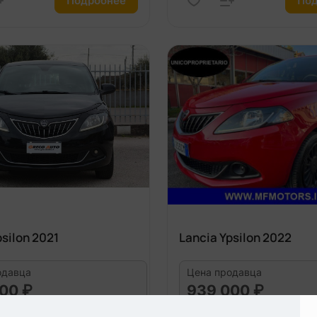
Подробнее
Под
psilon 2021
Lancia Ypsilon 2022
одавца
Цена продавца
00 ₽
939 000 ₽