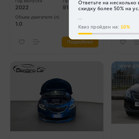
Год выпуска
Пробег (км)
Год выпус
2022
91 000
2021
Объем двигателя (л)
Объем дви
1.0
1.0
Подробнее