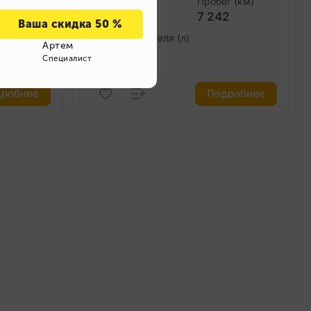
г (км)
Год выпуска
Пробег (км)
69
2024
7 242
Объем двигателя (л)
2.0
робнее
Подробнее