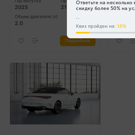
Год выпуска
Пробег (км)
Год выпус
2025
21 011
2025
Объем двигателя (л)
Объем дви
2.0
2.0
Подробнее