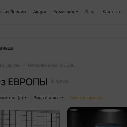
ы из Японии
Акции
Компания
Блог
Контакты
анада
 из Европы
Mercedes-Benz CLE 300
из ЕВРОПЫ
9 лотов
игателя (л)
Вид топлива
Очистить фильтр