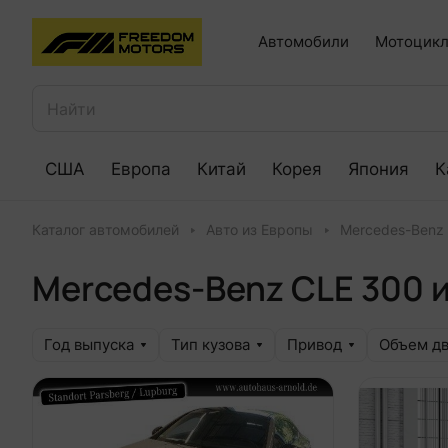
Автомобили
Мотоцикл
США
Европа
Китай
Корея
Япония
К
Каталог автомобилей
Авто из Европы
Mercedes-Benz
Mercedes-Benz CLE 300 
Год выпуска
Тип кузова
Привод
Объем дв