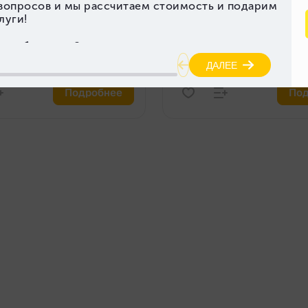
ка
Пробег (км)
Год выпуска
Пробе
10 841
2024
20 4
гателя (л)
Объем двигателя (л)
2.0
Подробнее
Под