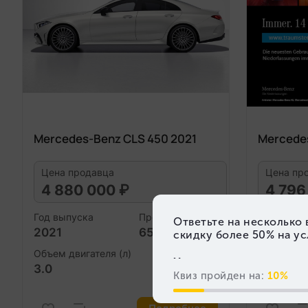
Mercedes-Benz CLS 450 2021
Mercede
Цена продавца
Цена пр
4 880 000 ₽
4 796
Год выпуска
Пробег (км)
Год выпус
2021
65 887
2022
Объем двигателя (л)
Объем дви
3.0
3.0