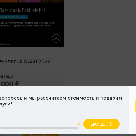
s-Benz CLS 450 2022
одавца
 000 ₽
ка
Пробег (км)
46 560
гателя (л)