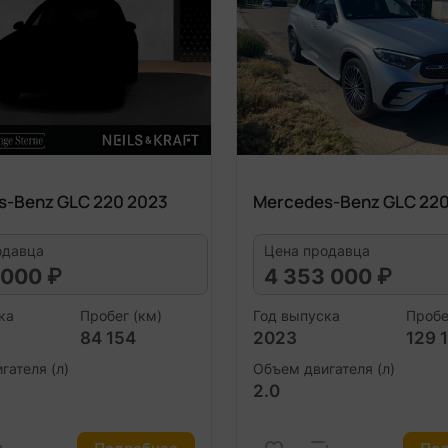
s-Benz GLC 220 2023
Mercedes-Benz GLC 220
одавца
Цена продавца
 000 ₽
4 353 000 ₽
ка
Пробег (км)
Год выпуска
Пробе
84 154
2023
129 
гателя (л)
Объем двигателя (л)
2.0