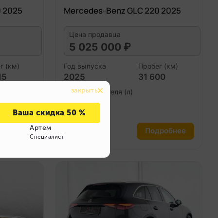
 2025
Mercedes-Benz GLC 220 2025
Цена продавца
5 025 000 ₽
г (км)
Год выпуска
Пробег (км)
15
2025
31 600
Объем двигателя (л)
2.0
робнее
Подробнее