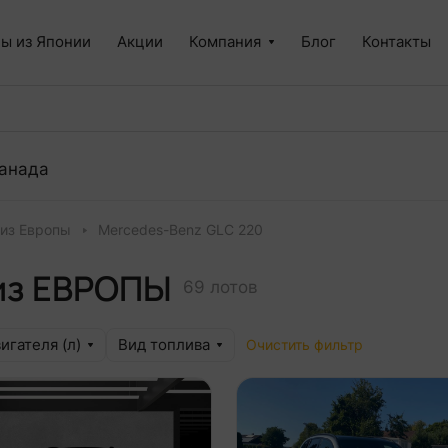
ы из Японии
Акции
Компания
Блог
Контакты
анада
 из Европы
Mercedes-Benz GLC 220
 из ЕВРОПЫ
69 лотов
игателя (л)
Вид топлива
Очистить фильтр