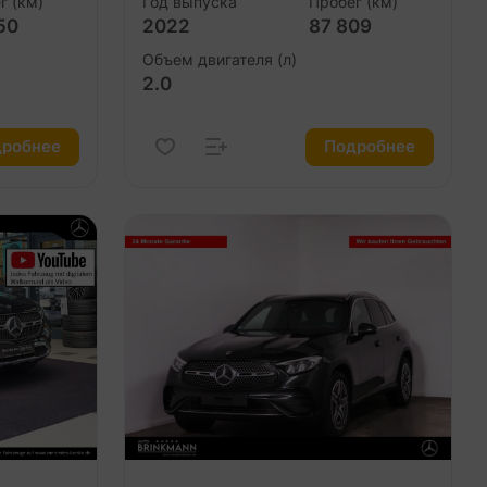
г (км)
Год выпуска
Пробег (км)
50
2022
87 809
Объем двигателя (л)
2.0
робнее
Подробнее