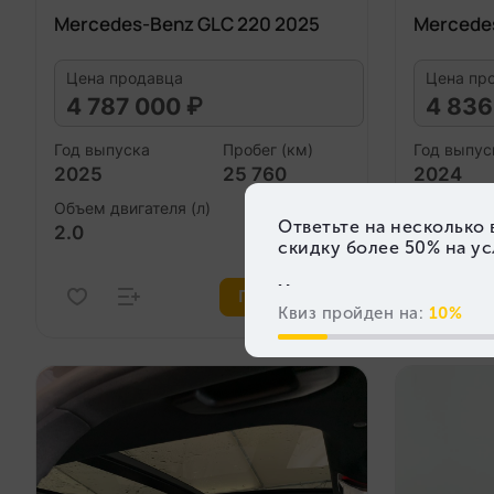
Mercedes-Benz GLC 220 2025
Mercede
Цена продавца
Цена пр
4 787 000 ₽
4 836
Год выпуска
Пробег (км)
Год выпус
2025
25 760
2024
Объем двигателя (л)
Объем дви
2.0
2.0
Подробнее