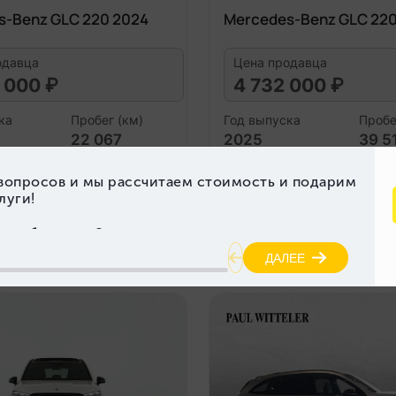
s-Benz GLC 220 2024
Mercedes-Benz GLC 220
одавца
Цена продавца
 000 ₽
4 732 000 ₽
ка
Пробег (км)
Год выпуска
Пробе
22 067
2025
39 5
гателя (л)
Объем двигателя (л)
2.0
Подробнее
Под