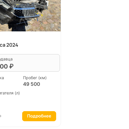
ca 2024
одавца
00 ₽
ка
Пробег (км)
49 500
гателя (л)
Подробнее