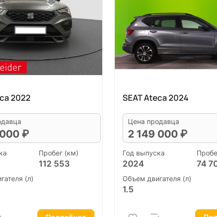
ca 2022
SEAT Ateca 2024
одавца
Цена продавца
 000 ₽
2 149 000 ₽
ка
Пробег (км)
Год выпуска
Пробе
112 553
2024
74 7
гателя (л)
Объем двигателя (л)
1.5