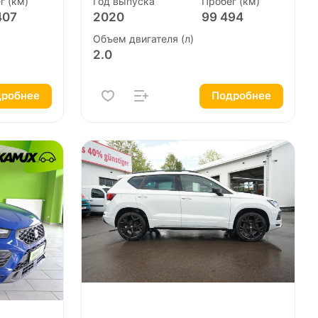
г (км)
Год выпуска
Пробег (км)
407
2020
99 494
Объем двигателя (л)
2.0
робнее
Подробнее