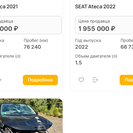
ca 2021
SEAT Ateca 2022
одавца
Цена продавца
 000 ₽
1 955 000 ₽
ка
Пробег (км)
Год выпуска
Пробе
76 240
2022
66 7
гателя (л)
Объем двигателя (л)
1.5
Подробнее
Под