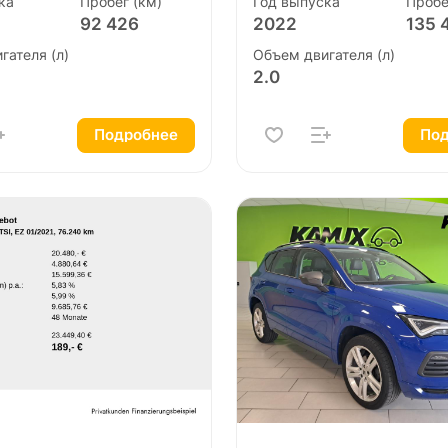
ка
Пробег (км)
Год выпуска
Пробе
92 426
2022
135 
гателя (л)
Объем двигателя (л)
2.0
Подробнее
Под